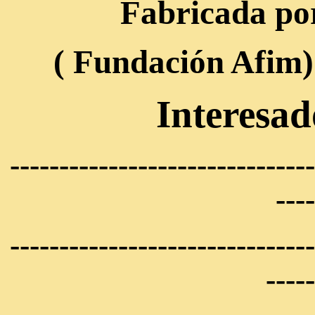
Fabricada por
( Fundación Afim)
Interesa
-------------------------------
----
-------------------------------
-----